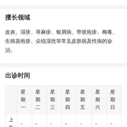
擅长领域
皮炎、湿疹、荨麻疹、银屑病、带状疱疹、梅毒、
生殖器疱疹、尖锐湿疣等常见皮肤病及性病的诊
治。
出诊时间
星
星
星
星
星
星
星
期
期
期
期
期
期
期
一
二
三
四
五
六
日
上
-
-
-
-
-
-
-